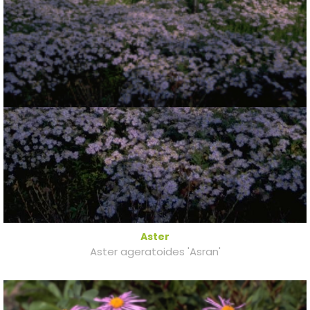
Aster
Aster ageratoides 'Asran'