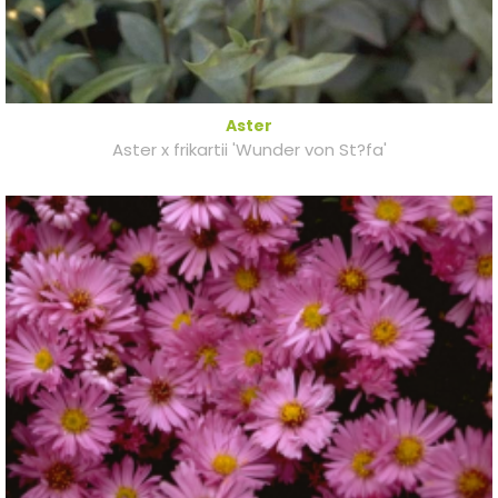
Aster
Aster x frikartii 'Wunder von St?fa'