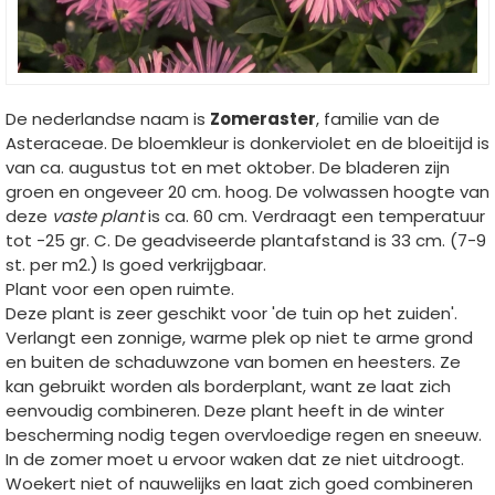
De nederlandse naam is
Zomeraster
, familie van de
Asteraceae. De bloemkleur is donkerviolet en de bloeitijd is
van ca. augustus tot en met oktober. De bladeren zijn
groen en ongeveer 20 cm. hoog. De volwassen hoogte van
deze
vaste plant
is ca. 60 cm. Verdraagt een temperatuur
tot -25 gr. C. De geadviseerde plantafstand is 33 cm. (7-9
st. per m2.) Is goed verkrijgbaar.
Plant voor een open ruimte.
Deze plant is zeer geschikt voor 'de tuin op het zuiden'.
Verlangt een zonnige, warme plek op niet te arme grond
en buiten de schaduwzone van bomen en heesters. Ze
kan gebruikt worden als borderplant, want ze laat zich
eenvoudig combineren. Deze plant heeft in de winter
bescherming nodig tegen overvloedige regen en sneeuw.
In de zomer moet u ervoor waken dat ze niet uitdroogt.
Woekert niet of nauwelijks en laat zich goed combineren