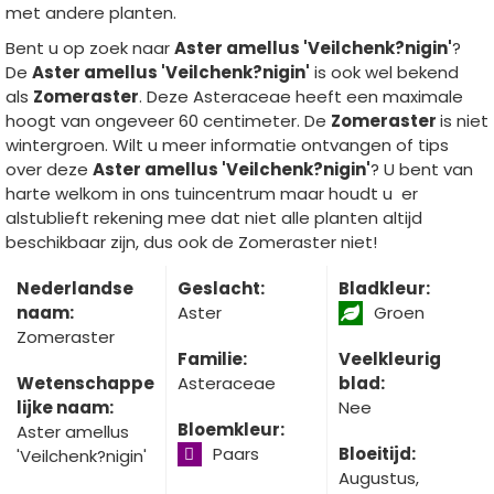
met andere planten.
Bent u op zoek naar
Aster amellus 'Veilchenk?nigin'
?
De
Aster amellus 'Veilchenk?nigin'
is ook wel bekend
als
Zomeraster
. Deze Asteraceae heeft een maximale
hoogt van ongeveer 60 centimeter. De
Zomeraster
is niet
wintergroen. Wilt u meer informatie ontvangen of tips
over deze
Aster amellus 'Veilchenk?nigin'
? U bent van
harte welkom in ons tuincentrum maar houdt u er
alstublieft rekening mee dat niet alle planten altijd
beschikbaar zijn, dus ook de Zomeraster niet!
Nederlandse
Geslacht:
Bladkleur:
naam:
Aster
Groen
Zomeraster
Familie:
Veelkleurig
Wetenschappe
Asteraceae
blad:
lijke naam:
Nee
Bloemkleur:
Aster amellus
Paars
Bloeitijd:
'Veilchenk?nigin'
Augustus,