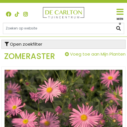
G
a
n
a
a
r
c
Open zoekfilter
o
n
ZOMERASTER
Voeg toe aan Mijn Planten
t
e
n
t