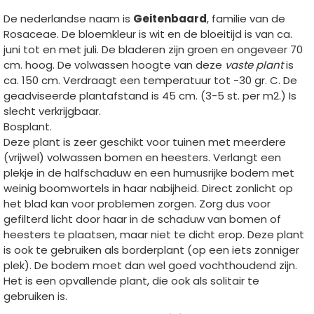
De nederlandse naam is
Geitenbaard
, familie van de
Rosaceae. De bloemkleur is wit en de bloeitijd is van ca.
juni tot en met juli. De bladeren zijn groen en ongeveer 70
cm. hoog. De volwassen hoogte van deze
vaste plant
is
ca. 150 cm. Verdraagt een temperatuur tot -30 gr. C. De
geadviseerde plantafstand is 45 cm. (3-5 st. per m2.) Is
slecht verkrijgbaar.
Bosplant.
Deze plant is zeer geschikt voor tuinen met meerdere
(vrijwel) volwassen bomen en heesters. Verlangt een
plekje in de halfschaduw en een humusrijke bodem met
weinig boomwortels in haar nabijheid. Direct zonlicht op
het blad kan voor problemen zorgen. Zorg dus voor
gefilterd licht door haar in de schaduw van bomen of
heesters te plaatsen, maar niet te dicht erop. Deze plant
is ook te gebruiken als borderplant (op een iets zonniger
plek). De bodem moet dan wel goed vochthoudend zijn.
Het is een opvallende plant, die ook als solitair te
gebruiken is.