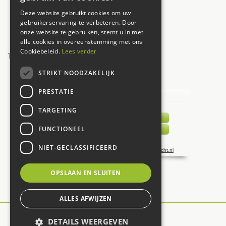
Vrijdag
09:30 - 17:30
Deze website gebruikt cookies om uw
Zaterdag
09:00 - 17:00
gebruikerservaring te verbeteren. Door
onze website te gebruiken, stemt u in met
Zondag
12:00 - 17:00
alle cookies in overeenstemming met ons
Cookiebeleid.
Lees verder
Toon alle openingstijden
STRIKT NOODZAKELIJK
UW MENING TELT!
PRESTATIE
TARGETING
FUNCTIONEEL
NIET-GECLASSIFICEERD
OPSLAAN EN SLUITEN
ALLES AFWIJZEN
© De Carlton
DETAILS WEERGEVEN
Green Solutions