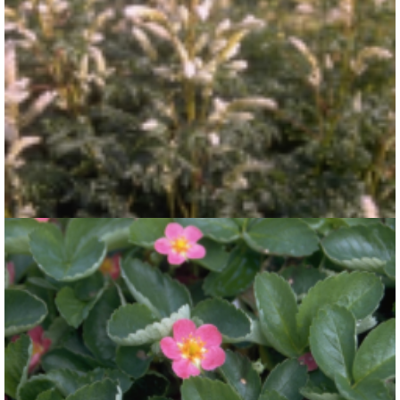
Geitenbaard
Aruncus aethusifolius