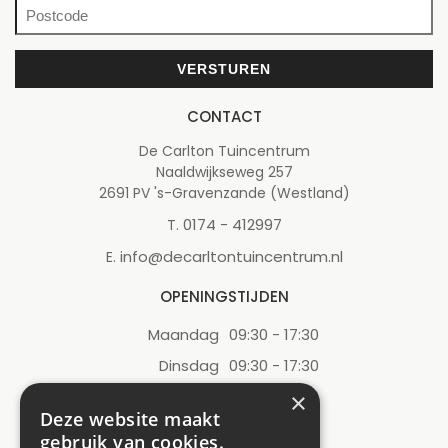
CONTACT
De Carlton Tuincentrum
Naaldwijkseweg 257
2691 PV 's-Gravenzande (Westland)
0174 - 412997
T.
info@decarltontuincentrum.nl
E.
OPENINGSTIJDEN
Maandag
09:30 - 17:30
Dinsdag
09:30 - 17:30
Woensdag
09:30 - 17:30
×
Deze website maakt
Donderdag
09:30 - 17:30
gebruik van cookies.