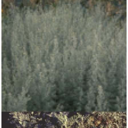
Absintalsem
Artemisia absinthium