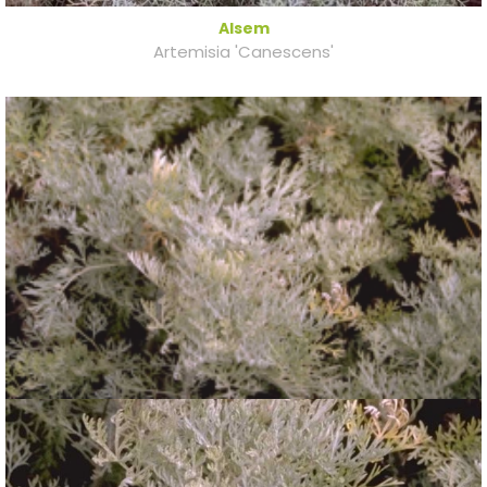
Alsem
Artemisia 'Canescens'