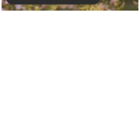
Witte bijvoet
Artemisia lactiflora
NIEUWSBRIEF ONTVANGEN?
Wilt u op de hoogte blijven van onze scherpe aanbiedingen en