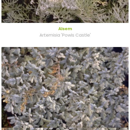
Alsem
Artemisia 'Powis Castle'