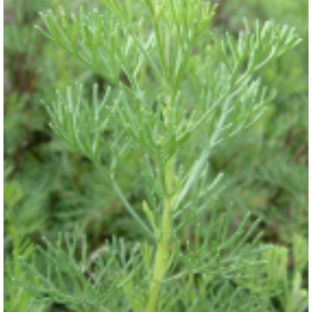
Citroenkruid
Artemisia abrotanum