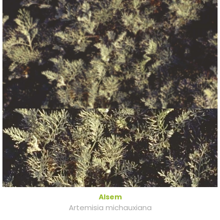
Alsem
Artemisia michauxiana