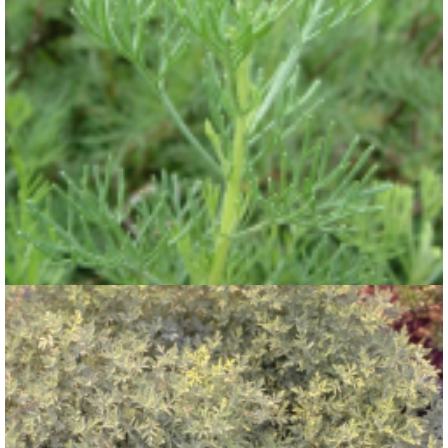
Citroenkruid
Artemisia abrotanum