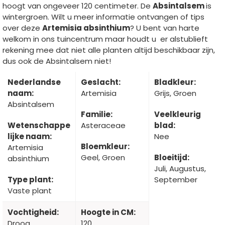
hoogt van ongeveer 120 centimeter. De
Absintalsem
is
wintergroen. Wilt u meer informatie ontvangen of tips
over deze
Artemisia absinthium
? U bent van harte
welkom in ons tuincentrum maar houdt u er alstublieft
rekening mee dat niet alle planten altijd beschikbaar zijn,
dus ook de Absintalsem niet!
Nederlandse
Geslacht:
Bladkleur:
naam:
Artemisia
Grijs, Groen
Absintalsem
Familie:
Veelkleurig
Wetenschappe
Asteraceae
blad:
lijke naam:
Nee
Bloemkleur:
Artemisia
Geel, Groen
Bloeitijd:
absinthium
Juli, Augustus,
Type plant:
September
Vaste plant
Vochtigheid:
Hoogte in CM:
Droog
120