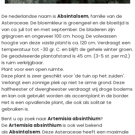
De nederlandse naam is
Absintalsem
, familie van de
Asteraceae. De bloemkleur is groengeel en de bloeitijd is
van ca. juli tot en met september. De bladeren zijn
grijsgroen en ongeveer 100 cm. hoog. De volwassen
hoogte van deze
vaste plant
is ca. 120 cm. Verdraagt een
temperatuur tot -30 gr. C. en blijft de gehele winter groen.
De geadviseerde plantafstand is 45 cm. (3-5 st. per m2.)
Is ruim verkrijgbaar.
Plant voor een open ruimte.
Deze plant is zeer geschikt voor 'de tuin op het zuiden'.
Verlangt een zonnige plek op niet te arme grond. Deze
halfheester of dwergheester verdraagt vrij droge bodems
en kan ook gebruikt worden als accentplant in de border.
Het is een opvallende plant, die ook als solitair te
gebruiken is.
Bent u op zoek naar
Artemisia absinthium
?
De
Artemisia absinthium
is ook wel bekend
als
Absintalsem
. Deze Asteraceae heeft een maximale