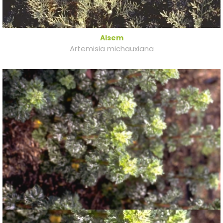
Alsem
Artemisia michauxiana