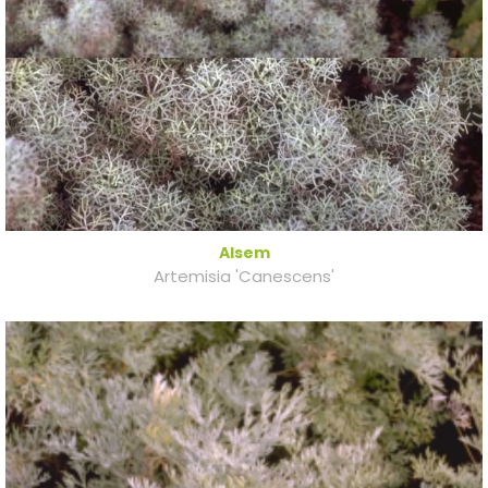
Alsem
Artemisia 'Canescens'