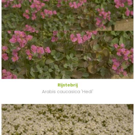
Rijstebrij
Arabis caucasica 'Hedi'