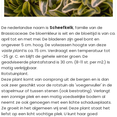
De nederlandse naam is
Scheefkelk
, familie van de
Brassicaceae. De bloemkleur is wit en de bloeitijd is van ca.
april tot en met mei. De bladeren zijn geel bont en
ongeveer 5 cm. hoog. De volwassen hoogte van deze
vaste plant
is ca. 15 cm. Verdraagt een temperatuur tot
-25 gr. C. en blijft de gehele winter groen. De
geadviseerde plantafstand is 30 cm. (8-11 st. per m2.) Is
matig verkrijgbaar.
Rotstuinplant.
Deze plant komt van oorsprong uit de bergen en is dan
ook zeer geschikt voor de rotstuin als 'voegenvuller' in de
stapelmuur of tussen stenen (ook bestrating). Verlangt
een zonnige plek en een matig voedselrijke bodem al
neemt ze ook genoegen met een lichte schaduwplaats.
Ze groeit in het algemeen vrij snel. Deze plant staat het
liefst op een licht vochtige plek. U kunt haar goed