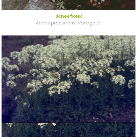
Scheefkelk
Arabis procurrens 'Variegata'