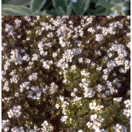
Arabis caucasica 'Variegata'