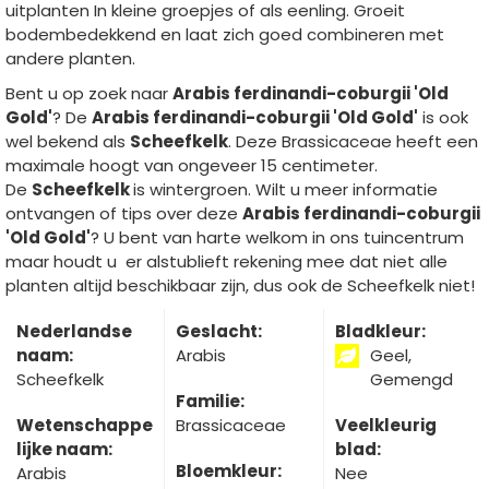
uitplanten In kleine groepjes of als eenling. Groeit
bodembedekkend en laat zich goed combineren met
andere planten.
Bent u op zoek naar
Arabis ferdinandi-coburgii 'Old
Gold'
? De
Arabis ferdinandi-coburgii 'Old Gold'
is ook
wel bekend als
Scheefkelk
. Deze Brassicaceae heeft een
maximale hoogt van ongeveer 15 centimeter.
De
Scheefkelk
is wintergroen. Wilt u meer informatie
ontvangen of tips over deze
Arabis ferdinandi-coburgii
'Old Gold'
? U bent van harte welkom in ons tuincentrum
maar houdt u er alstublieft rekening mee dat niet alle
planten altijd beschikbaar zijn, dus ook de Scheefkelk niet!
Nederlandse
Geslacht:
Bladkleur:
naam:
Arabis
Geel,
Scheefkelk
Gemengd
Familie:
Wetenschappe
Brassicaceae
Veelkleurig
lijke naam:
blad:
Bloemkleur:
Arabis
Nee