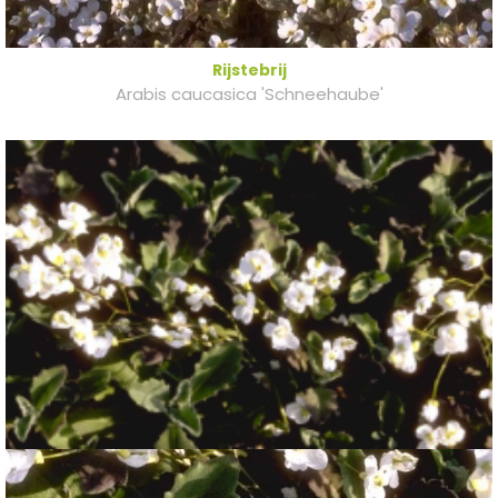
Rijstebrij
Arabis caucasica 'Schneehaube'