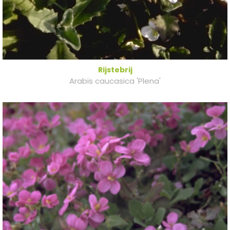
Rijstebrij
Arabis caucasica 'Plena'