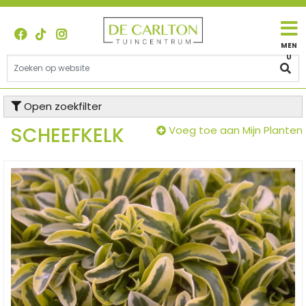
G
a
n
a
a
r
c
Open zoekfilter
o
n
SCHEEFKELK
Voeg toe aan Mijn Planten
t
e
n
t