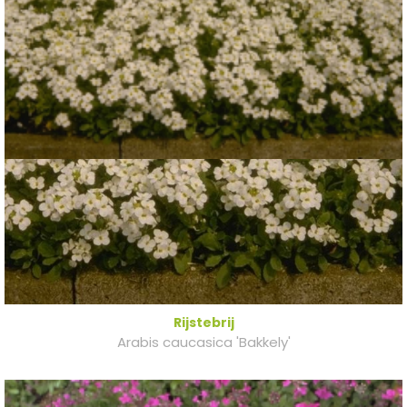
Rijstebrij
Arabis caucasica 'Bakkely'