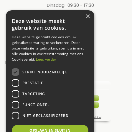
Dinsdag
09:30 - 17:30
Woensdag
09:30 - 17:30
×
Deze website maakt
Donderdag
09:30 - 17:30
gebruik van cookies.
Vrijdag
09:30 - 17:30
Deze website gebruikt cookies om uw
Zaterdag
09:00 - 17:00
gebruikerservaring te verbeteren. Door
onze website te gebruiken, stemt u in met
Zondag
12:00 - 17:00
alle cookies in overeenstemming met ons
Cookiebeleid.
Lees verder
Toon alle openingstijden
STRIKT NOODZAKELIJK
UW MENING TELT!
PRESTATIE
TARGETING
FUNCTIONEEL
NIET-GECLASSIFICEERD
OPSLAAN EN SLUITEN