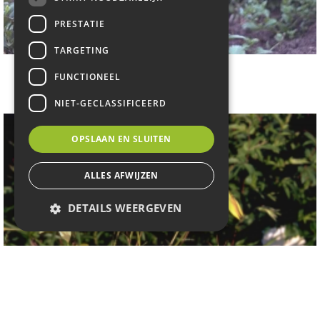
PRESTATIE
TARGETING
Alpenakelei
FUNCTIONEEL
Aquilegia alpina
NIET-GECLASSIFICEERD
OPSLAAN EN SLUITEN
ALLES AFWIJZEN
DETAILS WEERGEVEN