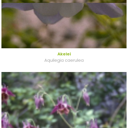
Akelei
Aquilegia caerulea