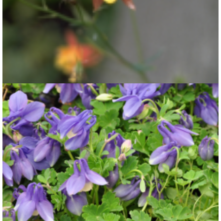
Akelei
Aquilegia formosa var. truncata