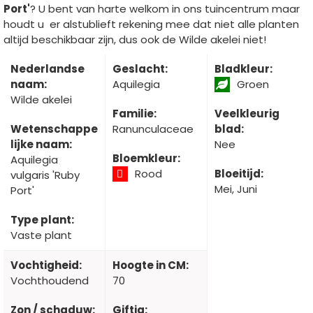
Port'
? U bent van harte welkom in ons tuincentrum maar
houdt u er alstublieft rekening mee dat niet alle planten
altijd beschikbaar zijn, dus ook de Wilde akelei niet!
Nederlandse
Geslacht:
Bladkleur:
naam:
Aquilegia
Groen
Wilde akelei
Familie:
Veelkleurig
Wetenschappe
Ranunculaceae
blad:
lijke naam:
Nee
Bloemkleur:
Aquilegia
Rood
Bloeitijd:
vulgaris 'Ruby
Mei, Juni
Port'
Type plant:
Vaste plant
Vochtigheid:
Hoogte in CM:
Vochthoudend
70
Zon / schaduw:
Giftig: