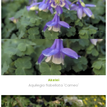
Akelei
Aquilegia flabellata 'Cameo'