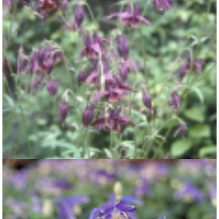
Akelei
Aquilegia viridiflora 'Chocolate Soldier'