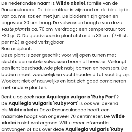
De nederlandse naam is
Wilde akelei
, familie van de
Ranunculaceae. De bloemkleur is wijnrood en de bloeitijd is
van ca. mei tot en met juni. De bladeren zijn groen en
ongeveer 30 cm. hoog. De volwassen hoogte van deze
vaste plant
is ca. 70 cm. Verdraagt een temperatuur tot
-30 gr. C. De geadviseerde plantafstand is 33 cm. (7-9 st.
per m2.) Is goed verkrijgbaar.
Bosrandplant.
Deze plant is zeer geschikt voor vrij open tuinen met
slechts een enkele volwassen boom of heester. Verlangt
een licht beschaduwde plek nabij bomen en heesters. De
bodem moet voedselrijk en vochthoudend tot vochtig zijn.
Woekert niet of nauwelijks en laat zich goed combineren
met andere planten.
Bent u op zoek naar
Aquilegia vulgaris 'Ruby Port'
?
De
Aquilegia vulgaris 'Ruby Port'
is ook wel bekend
als
Wilde akelei
. Deze Ranunculaceae heeft een
maximale hoogt van ongeveer 70 centimeter. De
Wilde
akelei
is niet wintergroen. Wilt u meer informatie
ontvangen of tips over deze
Aquilegia vulgaris 'Ruby