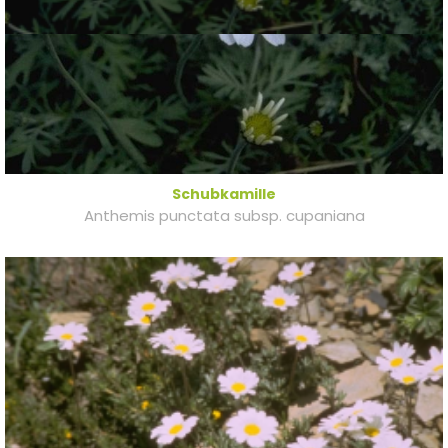
Schubkamille
Anthemis punctata subsp. cupaniana