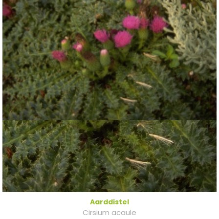
Aarddistel
Cirsium acaule