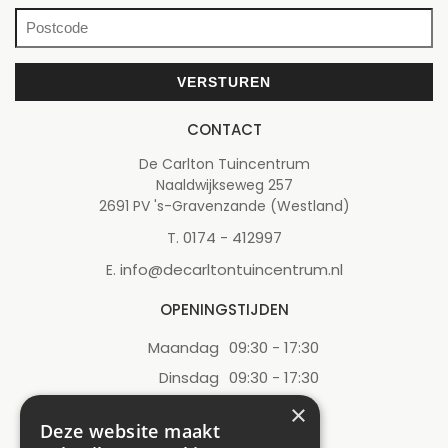
CONTACT
De Carlton Tuincentrum
Naaldwijkseweg 257
2691 PV 's-Gravenzande (Westland)
0174 - 412997
T.
info@decarltontuincentrum.nl
E.
OPENINGSTIJDEN
Maandag
09:30 - 17:30
Dinsdag
09:30 - 17:30
Woensdag
09:30 - 17:30
×
Deze website maakt
Donderdag
09:30 - 17:30