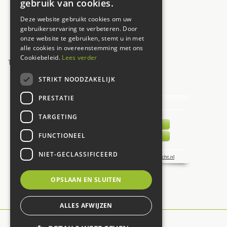
gebruik van cookies.
Vrijdag
09:30 - 17:30
Deze website gebruikt cookies om uw
Zaterdag
09:00 - 17:00
gebruikerservaring te verbeteren. Door
onze website te gebruiken, stemt u in met
Zondag
12:00 - 17:00
alle cookies in overeenstemming met ons
Cookiebeleid.
Lees verder
Toon alle openingstijden
STRIKT NOODZAKELIJK
UW MENING TELT!
PRESTATIE
TARGETING
FUNCTIONEEL
NIET-GECLASSIFICEERD
OPSLAAN EN SLUITEN
ALLES AFWIJZEN
© De Carlton