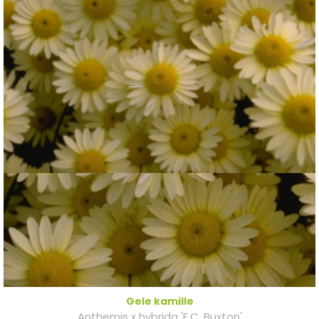
Gele kamille
Anthemis x hybrida 'E.C. Buxton'