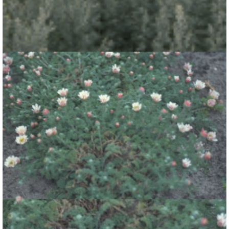
Absintalsem
Artemisia absinthium