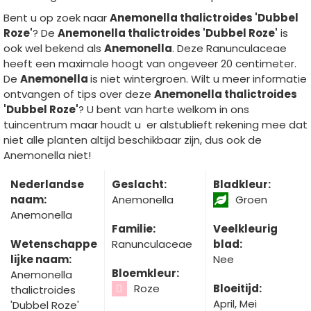
Bent u op zoek naar
Anemonella thalictroides 'Dubbel
Roze'
? De
Anemonella thalictroides 'Dubbel Roze'
is
ook wel bekend als
Anemonella
. Deze Ranunculaceae
heeft een maximale hoogt van ongeveer 20 centimeter.
De
Anemonella
is niet wintergroen. Wilt u meer informatie
ontvangen of tips over deze
Anemonella thalictroides
'Dubbel Roze'
? U bent van harte welkom in ons
tuincentrum maar houdt u er alstublieft rekening mee dat
niet alle planten altijd beschikbaar zijn, dus ook de
Anemonella niet!
Nederlandse
Geslacht:
Bladkleur:
naam:
Anemonella
Groen
Anemonella
Familie:
Veelkleurig
Wetenschappe
Ranunculaceae
blad:
lijke naam:
Nee
Bloemkleur:
Anemonella
Roze
Bloeitijd:
thalictroides
April, Mei
'Dubbel Roze'