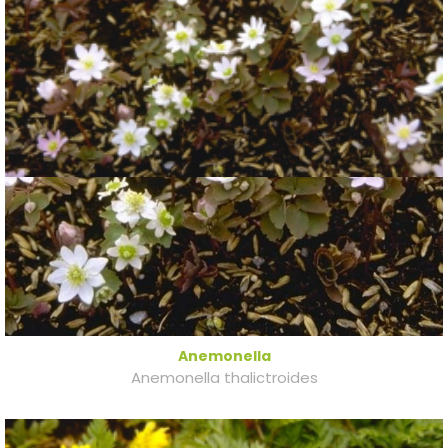
Anemonella
Anemonella thalictroides