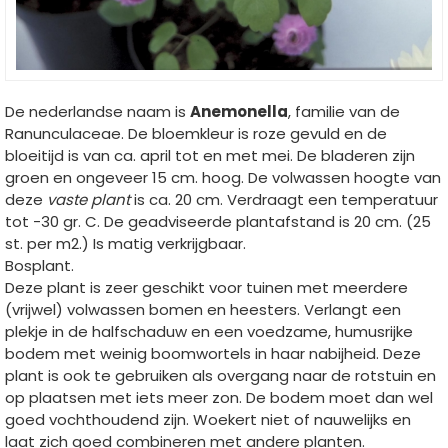
De nederlandse naam is
Anemonella
, familie van de
Ranunculaceae. De bloemkleur is roze gevuld en de
bloeitijd is van ca. april tot en met mei. De bladeren zijn
groen en ongeveer 15 cm. hoog. De volwassen hoogte van
deze
vaste plant
is ca. 20 cm. Verdraagt een temperatuur
tot -30 gr. C. De geadviseerde plantafstand is 20 cm. (25
st. per m2.) Is matig verkrijgbaar.
Bosplant.
Deze plant is zeer geschikt voor tuinen met meerdere
(vrijwel) volwassen bomen en heesters. Verlangt een
plekje in de halfschaduw en een voedzame, humusrijke
bodem met weinig boomwortels in haar nabijheid. Deze
plant is ook te gebruiken als overgang naar de rotstuin en
op plaatsen met iets meer zon. De bodem moet dan wel
goed vochthoudend zijn. Woekert niet of nauwelijks en
laat zich goed combineren met andere planten.