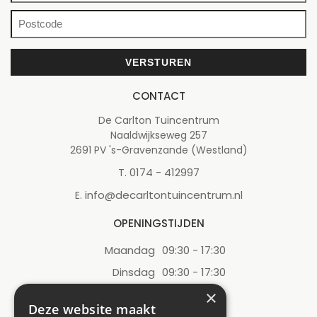
CONTACT
De Carlton Tuincentrum
Naaldwijkseweg 257
2691 PV 's-Gravenzande (Westland)
0174 - 412997
T.
info@decarltontuincentrum.nl
E.
OPENINGSTIJDEN
Maandag
09:30 - 17:30
Dinsdag
09:30 - 17:30
Woensdag
09:30 - 17:30
×
Deze website maakt
Donderdag
09:30 - 17:30