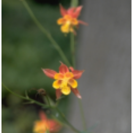
Akelei
Aquilegia formosa var. truncata