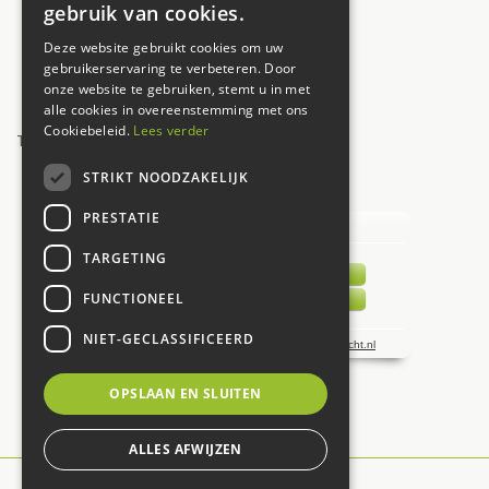
gebruik van cookies.
Vrijdag
09:30 - 17:30
Deze website gebruikt cookies om uw
Zaterdag
09:00 - 17:00
gebruikerservaring te verbeteren. Door
onze website te gebruiken, stemt u in met
Zondag
12:00 - 17:00
alle cookies in overeenstemming met ons
Cookiebeleid.
Lees verder
Toon alle openingstijden
STRIKT NOODZAKELIJK
UW MENING TELT!
PRESTATIE
TARGETING
FUNCTIONEEL
NIET-GECLASSIFICEERD
OPSLAAN EN SLUITEN
ALLES AFWIJZEN
© De Carlton