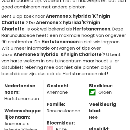
vochthoudend zijn. Woekert niet of nauwelijks en laat zich
goed combineren met andere planten.
Bent u op zoek naar
Anemone x hybrida 'K?nigin
Charlotte'
? De
Anemone x hybrida 'K?nigin
Charlotte'
is ook wel bekend als
Herfstanemoon
. Deze
Ranunculaceae heeft een maximale hoogt van ongeveer
90 centimeter. De
Herfstanemoon
is niet wintergroen.
Wilt u meer informatie ontvangen of tips over
deze
Anemone x hybrida 'K?nigin Charlotte'
? U bent
van harte welkom in ons tuincentrum maar houdt u er
alstublieft rekening mee dat niet alle planten altijd
beschikbaar zijn, dus ook de Herfstanemoon niet!
Nederlandse
Geslacht:
Bladkleur:
naam:
Anemone
Groen
Herfstanemoon
Familie:
Veelkleurig
Wetenschappe
Ranunculaceae
blad:
lijke naam:
Nee
Bloemkleur:
Anemone x
Roze
Bloeitijd:
hybrida 'K?nigin