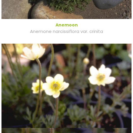
Anemoon
Anemone narcissiflora var. crinita