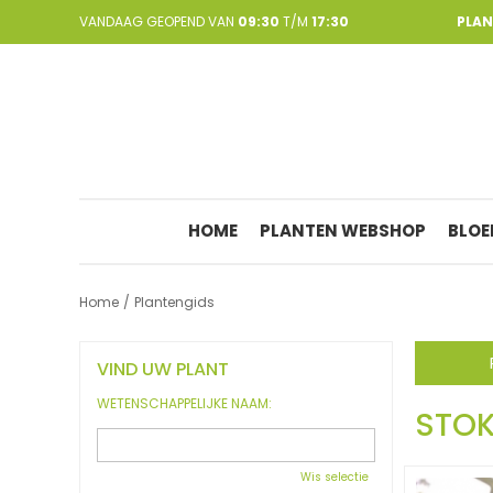
Ga
VANDAAG GEOPEND VAN
09:30
T/M
17:30
PLA
naar
content
HOME
PLANTEN WEBSHOP
BLOE
Home
Plantengids
VIND UW PLANT
WETENSCHAPPELIJKE NAAM:
STO
Wis selectie