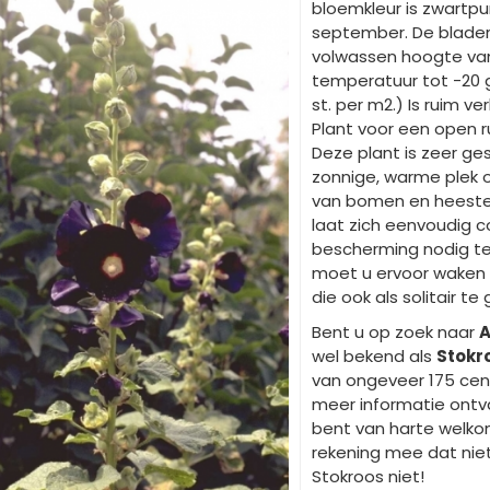
bloemkleur is zwartpur
september. De blader
volwassen hoogte v
temperatuur tot -20 g
st. per m2.) Is ruim ver
Plant voor een open r
Deze plant is zeer ges
zonnige, warme plek 
van bomen en heester
laat zich eenvoudig c
bescherming nodig te
moet u ervoor waken d
die ook als solitair te 
Bent u op zoek naar
A
wel bekend als
Stokr
van ongeveer 175 cen
meer informatie ontv
bent van harte welkom
rekening mee dat niet 
Stokroos niet!