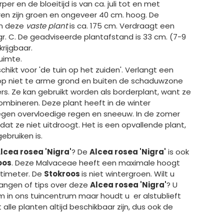
per en de bloeitijd is van ca. juli tot en met
en zijn groen en ongeveer 40 cm. hoog. De
an deze
vaste plant
is ca. 175 cm. Verdraagt een
r. C. De geadviseerde plantafstand is 33 cm. (7-9
krijgbaar.
uimte.
chikt voor 'de tuin op het zuiden'. Verlangt een
op niet te arme grond en buiten de schaduwzone
s. Ze kan gebruikt worden als borderplant, want ze
ombineren. Deze plant heeft in de winter
gen overvloedige regen en sneeuw. In de zomer
at ze niet uitdroogt. Het is een opvallende plant,
gebruiken is.
lcea rosea 'Nigra'
? De
Alcea rosea 'Nigra'
is ook
oos
. Deze Malvaceae heeft een maximale hoogt
timeter. De
Stokroos
is niet wintergroen. Wilt u
angen of tips over deze
Alcea rosea 'Nigra'
? U
 in ons tuincentrum maar houdt u er alstublieft
alle planten altijd beschikbaar zijn, dus ook de