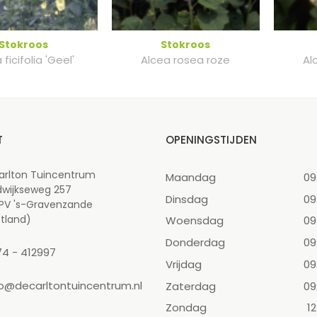
Stokroos
Stokroos
 ficifolia 'Geel'
Alcea rosea roze
Al
T
OPENINGSTIJDEN
arlton Tuincentrum
Maandag
09
dwijkseweg 257
Dinsdag
09
 PV 's-Gravenzande
tland)
Woensdag
09
Donderdag
09
74 - 412997
Vrijdag
09
fo@decarltontuincentrum.nl
Zaterdag
09
Zondag
12