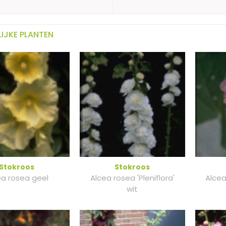
IJKE PLANTEN
Stokroos
Stokroos
ea rosea geel
Alcea rosea 'Pleniflora'
Alcea
wit