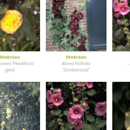
Stokroos
Stokroos
osea 'Pleniflora'
Alcea ficifolia
geel
'Donkerrood'