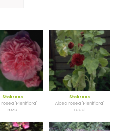
Stokroos
Stokroos
 rosea 'Pleniflora'
Alcea rosea 'Pleniflora'
roze
rood