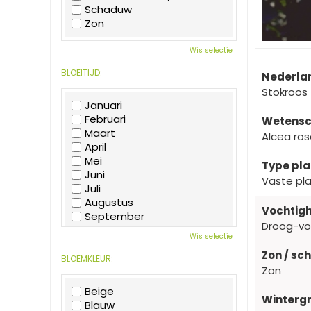
Schaduw
Zon
Wis selectie
BLOEITIJD:
Nederla
Stokroos
Januari
Februari
Wetensc
Maart
Alcea ros
April
Mei
Type pla
Juni
Vaste pl
Juli
Augustus
Vochtigh
September
Droog-v
Oktober
Wis selectie
November
Zon / sc
December
BLOEMKLEUR:
Zon
Beige
Wintergr
Blauw