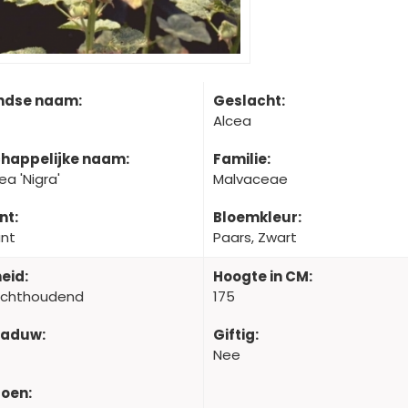
ndse naam:
Geslacht:
Alcea
happelijke naam:
Familie:
ea 'Nigra'
Malvaceae
nt:
Bloemkleur:
ant
Paars, Zwart
eid:
Hoogte in CM:
ochthoudend
175
haduw:
Giftig:
Nee
oen: