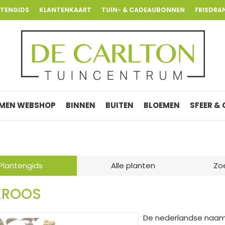
NTENGIDS
KLANTENKAART
TUIN- & CADEAUBONNEN
FRISDRA
MEN WEBSHOP
BINNEN
BUITEN
BLOEMEN
SFEER &
Plantengids
Alle planten
Zo
KROOS
De nederlandse naam