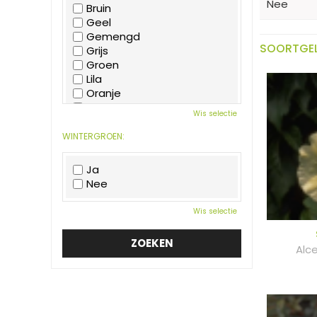
Nee
Bruin
Geel
Gemengd
SOORTGEL
Grijs
Groen
Lila
Oranje
Paars
Wis selectie
Rood
Roze
WINTERGROEN:
Wit
Zwart
Ja
Nee
Wis selectie
Alc