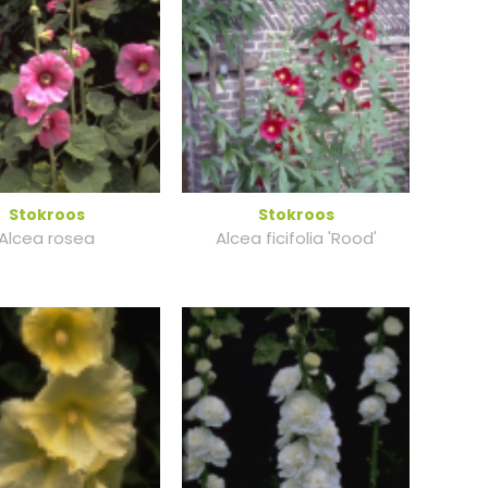
Stokroos
Stokroos
Alcea rosea
Alcea ficifolia 'Rood'