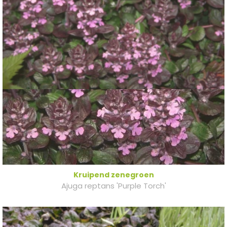
Kruipend zenegroen
Ajuga reptans 'Purple Torch'