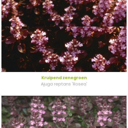
Kruipend zenegroen
Ajuga reptans 'Rosea'