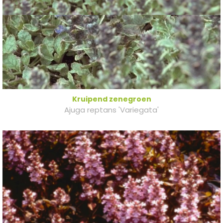
Kruipend zenegroen
Ajuga reptans 'Variegata'