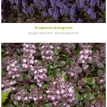
Kruipend zenegroen
Ajuga reptans 'Atropurpurea'