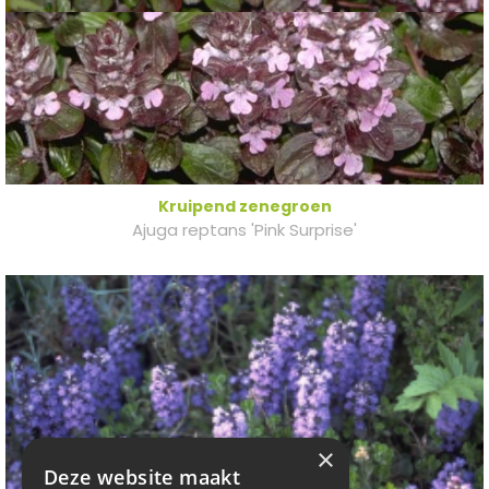
Kruipend zenegroen
Ajuga reptans 'Pink Surprise'
×
Deze website maakt