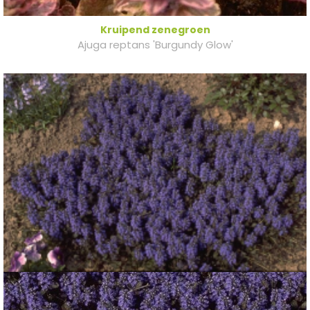
Kruipend zenegroen
Ajuga reptans 'Burgundy Glow'