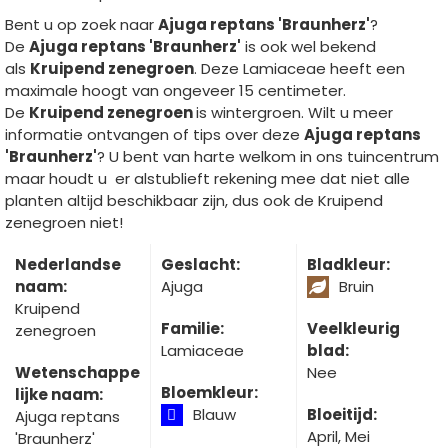
Bent u op zoek naar
Ajuga reptans 'Braunherz'
?
De
Ajuga reptans 'Braunherz'
is ook wel bekend
als
Kruipend zenegroen
. Deze Lamiaceae heeft een
maximale hoogt van ongeveer 15 centimeter.
De
Kruipend zenegroen
is wintergroen. Wilt u meer
informatie ontvangen of tips over deze
Ajuga reptans
'Braunherz'
? U bent van harte welkom in ons tuincentrum
maar houdt u er alstublieft rekening mee dat niet alle
planten altijd beschikbaar zijn, dus ook de Kruipend
zenegroen niet!
Nederlandse
Geslacht:
Bladkleur:
naam:
Ajuga
Bruin
Kruipend
Familie:
Veelkleurig
zenegroen
Lamiaceae
blad:
Wetenschappe
Nee
Bloemkleur:
lijke naam:
Blauw
Bloeitijd:
Ajuga reptans
April, Mei
'Braunherz'