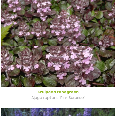
Kruipend zenegroen
Ajuga reptans 'Pink Surprise'