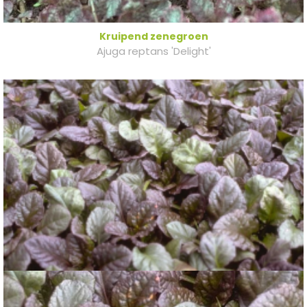
Kruipend zenegroen
Ajuga reptans 'Delight'