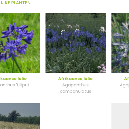
IJKE PLANTEN
ikaanse lelie
Afrikaanse lelie
Af
nthus 'Lilliput'
Agapanthus
Aga
campanulatus