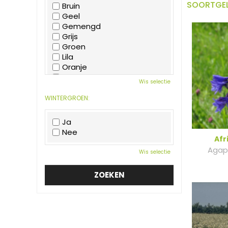
SOORTGEL
Bruin
Geel
Gemengd
Grijs
Groen
Lila
Oranje
Paars
Wis selectie
Rood
Roze
WINTERGROEN:
Wit
Zwart
Ja
Nee
Afr
Agapa
Wis selectie