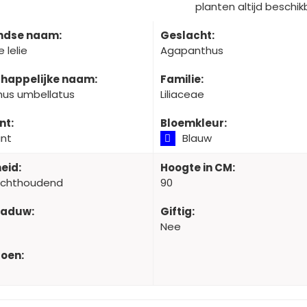
planten altijd beschikb
ndse naam:
Geslacht:
 lelie
Agapanthus
happelijke naam:
Familie:
us umbellatus
Liliaceae
nt:
Bloemkleur:
ant
Blauw
eid:
Hoogte in CM:
ochthoudend
90
haduw:
Giftig:
Nee
oen: