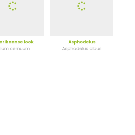
rikaanse look
Asphodelus
llium cernuum
Asphodelus albus