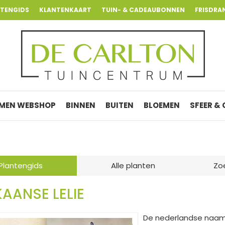
NTENGIDS
KLANTENKAART
TUIN- & CADEAUBONNEN
FRISDRA
MEN WEBSHOP
BINNEN
BUITEN
BLOEMEN
SFEER &
Plantengids
Alle planten
Zo
KAANSE LELIE
De nederlandse naam