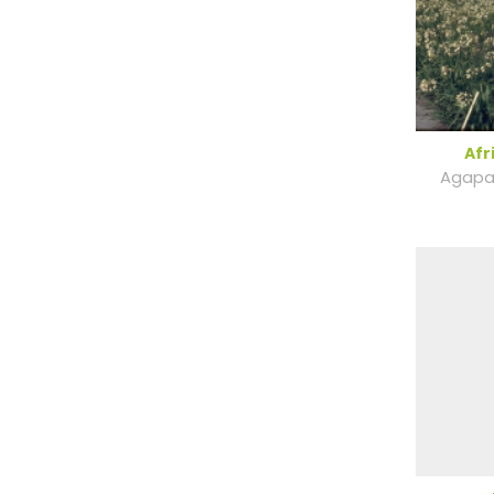
Afr
Agapa