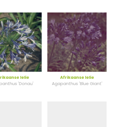
rikaanse lelie
Afrikaanse lelie
panthus 'Donau'
Agapanthus 'Blue Giant'