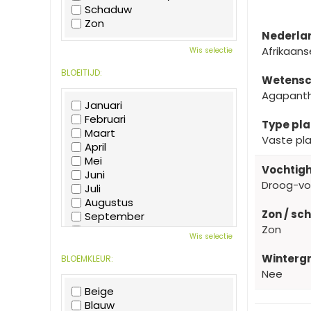
Schaduw
Zon
Nederla
Afrikaanse
Wis selectie
BLOEITIJD:
Wetensc
Agapanth
Januari
Februari
Type pla
Maart
Vaste pl
April
Mei
Vochtigh
Juni
Droog-v
Juli
Augustus
Zon / sc
September
Zon
Oktober
Wis selectie
November
December
Wintergr
BLOEMKLEUR:
Nee
Beige
Blauw