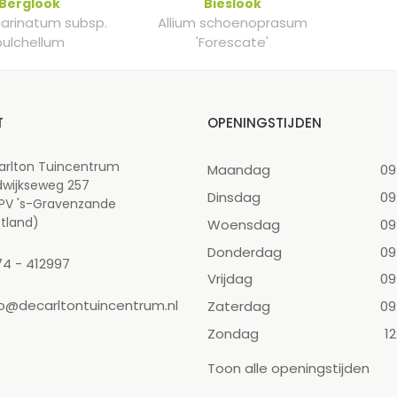
Berglook
Bieslook
carinatum subsp.
Allium schoenoprasum
pulchellum
'Forescate'
T
OPENINGSTIJDEN
arlton Tuincentrum
Maandag
09
dwijkseweg 257
Dinsdag
09
 PV 's-Gravenzande
tland)
Woensdag
09
Donderdag
09
74 - 412997
Vrijdag
09
fo@decarltontuincentrum.nl
Zaterdag
09
Zondag
12
Toon alle openingstijden