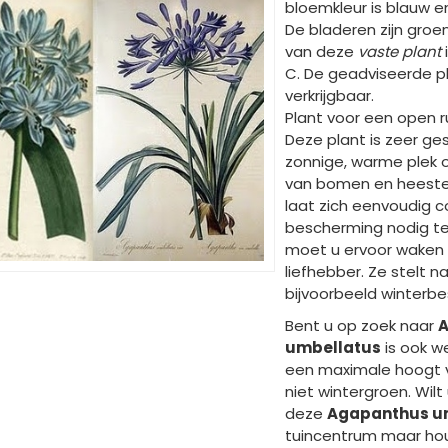
bloemkleur is blauw en
De bladeren zijn gro
van deze
vaste plant
C. De geadviseerde pl
verkrijgbaar.
Plant voor een open r
Deze plant is zeer ges
zonnige, warme plek 
van bomen en heester
laat zich eenvoudig c
bescherming nodig te
moet u ervoor waken d
liefhebber. Ze stelt n
bijvoorbeeld winterb
Bent u op zoek naar
A
umbellatus
is ook w
een maximale hoogt 
niet wintergroen. Wil
deze
Agapanthus u
tuincentrum maar houd