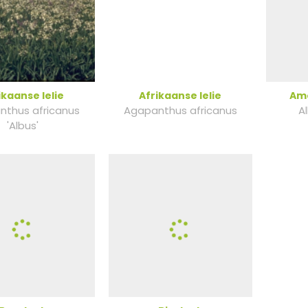
ikaanse lelie
Afrikaanse lelie
Ame
nthus africanus
Agapanthus africanus
A
'Albus'