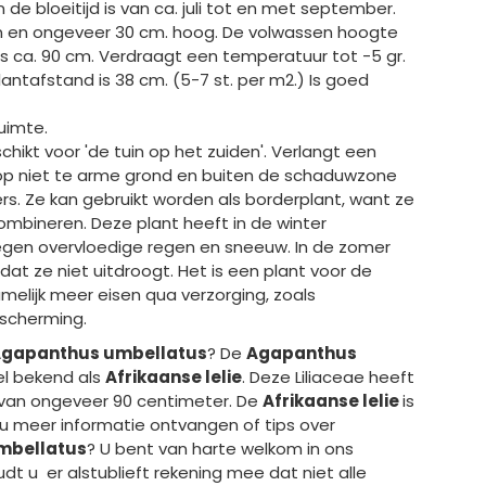
 de bloeitijd is van ca. juli tot en met september.
en en ongeveer 30 cm. hoog. De volwassen hoogte
is ca. 90 cm. Verdraagt een temperatuur tot -5 gr.
antafstand is 38 cm. (5-7 st. per m2.) Is goed
uimte.
chikt voor 'de tuin op het zuiden'. Verlangt een
op niet te arme grond en buiten de schaduwzone
s. Ze kan gebruikt worden als borderplant, want ze
ombineren. Deze plant heeft in de winter
gen overvloedige regen en sneeuw. In de zomer
at ze niet uitdroogt. Het is een plant voor de
amelijk meer eisen qua verzorging, zoals
escherming.
gapanthus umbellatus
? De
Agapanthus
el bekend als
Afrikaanse lelie
. Deze Liliaceae heeft
van ongeveer 90 centimeter. De
Afrikaanse lelie
is
t u meer informatie ontvangen of tips over
mbellatus
? U bent van harte welkom in ons
t u er alstublieft rekening mee dat niet alle