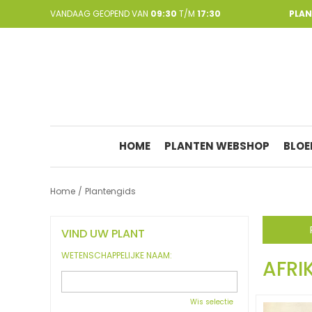
Ga
VANDAAG GEOPEND VAN
09:30
T/M
17:30
PLA
naar
content
HOME
PLANTEN WEBSHOP
BLOE
Home
Plantengids
VIND UW PLANT
WETENSCHAPPELIJKE NAAM:
AFRI
Wis selectie