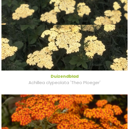
Duizendblad
Achillea clypeolata 'Theo Ploeger'