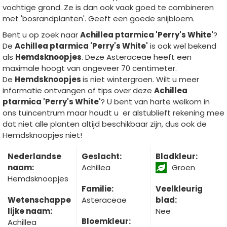
vochtige grond. Ze is dan ook vaak goed te combineren
met 'bosrandplanten'. Geeft een goede snijbloem.
Bent u op zoek naar
Achillea ptarmica 'Perry's White'
?
De
Achillea ptarmica 'Perry's White'
is ook wel bekend
als
Hemdsknoopjes
. Deze Asteraceae heeft een
maximale hoogt van ongeveer 70 centimeter.
De
Hemdsknoopjes
is niet wintergroen. Wilt u meer
informatie ontvangen of tips over deze
Achillea
ptarmica 'Perry's White'
? U bent van harte welkom in
ons tuincentrum maar houdt u er alstublieft rekening mee
dat niet alle planten altijd beschikbaar zijn, dus ook de
Hemdsknoopjes niet!
Nederlandse
Geslacht:
Bladkleur:
naam:
Achillea
Groen
Hemdsknoopjes
Familie:
Veelkleurig
Wetenschappe
Asteraceae
blad:
lijke naam:
Nee
Bloemkleur:
Achillea