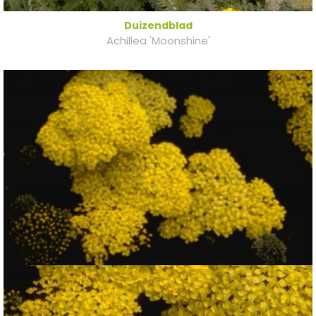
Duizendblad
Achillea 'Moonshine'