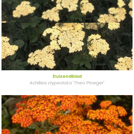
Duizendblad
Achillea clypeolata 'Theo Ploeger'