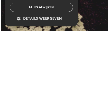
ALLES AFWIJZEN
DETAILS WEERGEVEN
Duizendblad
Achillea nobilis subsp. neilreichii