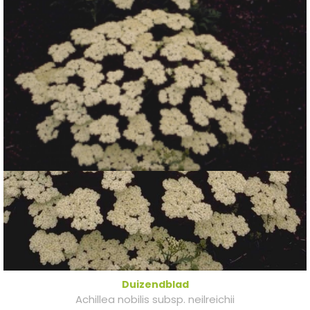
Duizendblad
Achillea nobilis subsp. neilreichii