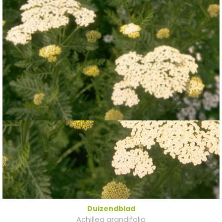
Duizendblad
Achillea grandifolia