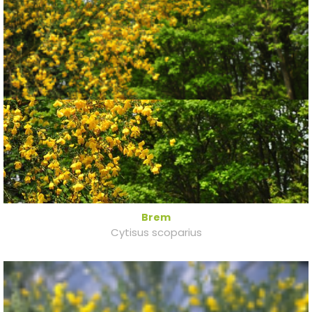
Brem
Cytisus scoparius