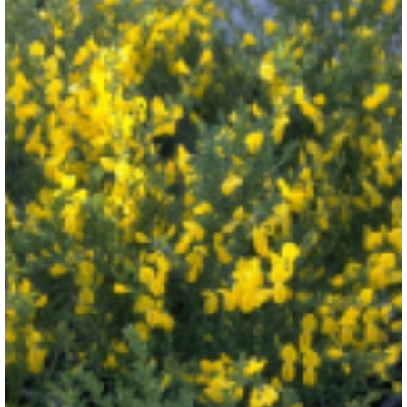
Brem
Cytisus x praecox 'Gold Speer'