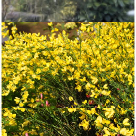
Brem
Cytisus x praecox 'Allgold'