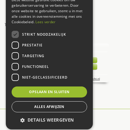
Zaterdag
09:00 - 17:00
gebruikerservaring te verbeteren. Door
onze website te gebruiken, stemt u in met
Zondag
12:00 - 17:00
alle cookies in overeenstemming met ons
Cookiebeleid.
Lees verder
Toon alle openingstijden
STRIKT NOODZAKELIJK
UW MENING TELT!
PRESTATIE
TARGETING
FUNCTIONEEL
NIET-GECLASSIFICEERD
OPSLAAN EN SLUITEN
ALLES AFWIJZEN
© De Carlton
DETAILS WEERGEVEN
Green Solutions
Tuincentrum Overzicht