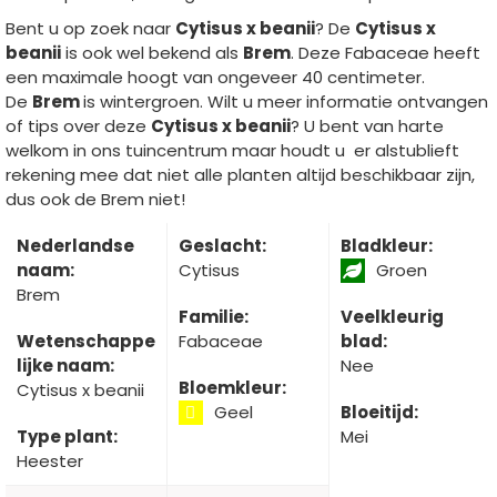
Bent u op zoek naar
Cytisus x beanii
? De
Cytisus x
beanii
is ook wel bekend als
Brem
. Deze Fabaceae heeft
een maximale hoogt van ongeveer 40 centimeter.
De
Brem
is wintergroen. Wilt u meer informatie ontvangen
of tips over deze
Cytisus x beanii
? U bent van harte
welkom in ons tuincentrum maar houdt u er alstublieft
rekening mee dat niet alle planten altijd beschikbaar zijn,
dus ook de Brem niet!
Nederlandse
Geslacht:
Bladkleur:
naam:
Cytisus
Groen
Brem
Familie:
Veelkleurig
Wetenschappe
Fabaceae
blad:
lijke naam:
Nee
Bloemkleur:
Cytisus x beanii
Geel
Bloeitijd:
Type plant:
Mei
Heester