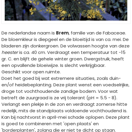
De nederlandse naam is
Brem
, familie van de Fabaceae.
De bloemkleur is diepgeel en de bloeitijd is van ca. mei. De
bladeren zijn donkergroen. De volwassen hoogte van deze
heester
is ca. 40 cm. Verdraagt een temperatuur tot -15
gr. C. en blijft de gehele winter groen. Dwergstruik, heeft
een opvallende bloeiwijze. Is slecht verkrijgbaar.
Geschikt voor open ruimte.
Doet het goed bij wat extremere situaties, zoals duin-
en/of heidebeplanting. Deze plant wenst een voedselrijke,
droge tot vochthoudende zandige bodem. Voor wat
betreft de zuurgraad is ze vrij tolerant (pH = 5.5 - 8).
Verlangt een plekje in de zon en verdraagt zomerse hitte
redelijk, mits de standplaats voldoende vochthoudend is.
Kan bij nachtvorst in april-mei schade oplopen. Deze plant
is goed te combineren met 'open plaats' en
'borderplanten', zolang die er niet te dicht op staan.