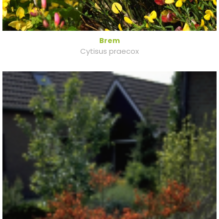
Brem
Cytisus praecox