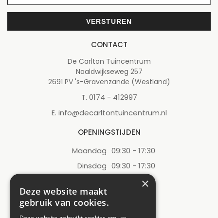
CONTACT
De Carlton Tuincentrum
Naaldwijkseweg 257
2691 PV 's-Gravenzande (Westland)
0174 - 412997
T.
info@decarltontuincentrum.nl
E.
OPENINGSTIJDEN
Maandag
09:30 - 17:30
Dinsdag
09:30 - 17:30
Woensdag
09:30 - 17:30
×
Deze website maakt
Donderdag
09:30 - 17:30
gebruik van cookies.
Vrijdag
09:30 - 17:30
Deze website gebruikt cookies om uw