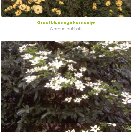
Grootbloemige kornoelje
Cornus nuttallii