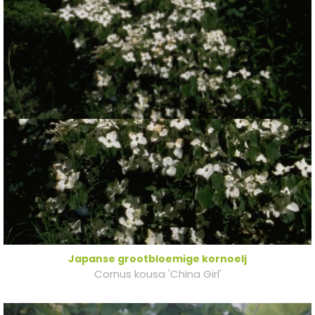
Japanse grootbloemige kornoelj
Cornus kousa 'China Girl'