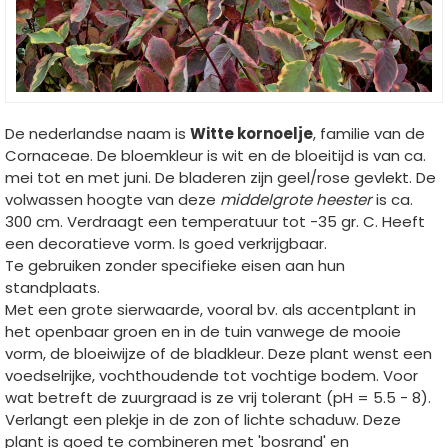
De nederlandse naam is
Witte kornoelje
, familie van de
Cornaceae. De bloemkleur is wit en de bloeitijd is van ca.
mei tot en met juni. De bladeren zijn geel/rose gevlekt. De
volwassen hoogte van deze
middelgrote heester
is ca.
300 cm. Verdraagt een temperatuur tot -35 gr. C. Heeft
een decoratieve vorm. Is goed verkrijgbaar.
Te gebruiken zonder specifieke eisen aan hun
standplaats.
Met een grote sierwaarde, vooral bv. als accentplant in
het openbaar groen en in de tuin vanwege de mooie
vorm, de bloeiwijze of de bladkleur. Deze plant wenst een
voedselrijke, vochthoudende tot vochtige bodem. Voor
wat betreft de zuurgraad is ze vrij tolerant (pH = 5.5 - 8).
Verlangt een plekje in de zon of lichte schaduw. Deze
plant is goed te combineren met 'bosrand' en