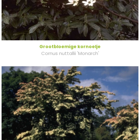
Grootbloemige kornoelje
Cornus nuttallii 'Monarch'