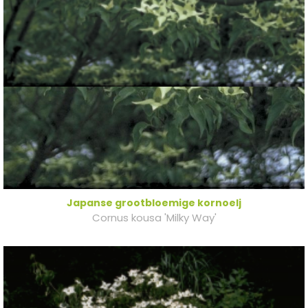
Japanse grootbloemige kornoelj
Cornus kousa 'Milky Way'