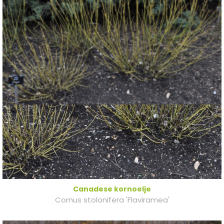
Canadese kornoelje
Cornus stolonifera 'Flaviramea'