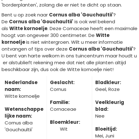
'borderplanten', zolang die er niet te dicht op staan.
Bent u op zoek naar
Cornus alba 'Gouchaultii'
?
De
Cornus alba 'Gouchaultii'
is ook wel bekend
als
Witte kornoelje
. Deze Cornaceae heeft een maximale
hoogt van ongeveer 300 centimeter. De
Witte
kornoelje
is niet wintergroen. Wilt u meer informatie
ontvangen of tips over deze
Cornus alba 'Gouchaultii'
?
U bent van harte welkom in ons tuincentrum maar houdt u
er alstublieft rekening mee dat niet alle planten altijd
beschikbaar zijn, dus ook de Witte kornoelje niet!
Nederlandse
Geslacht:
Bladkleur:
naam:
Cornus
Geel, Roze
Witte kornoelje
Familie:
Veelkleurig
Wetenschappe
Cornaceae
blad:
lijke naam:
Nee
Bloemkleur:
Cornus alba
Wit
Bloeitijd:
'Gouchaultii'
Mei, Juni