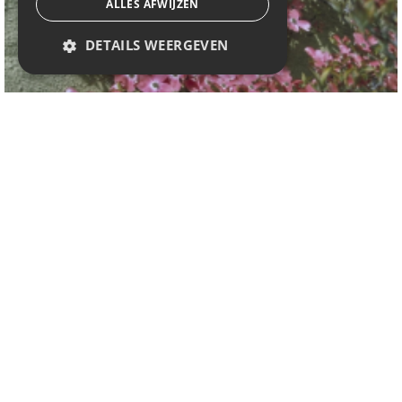
ALLES AFWIJZEN
DETAILS WEERGEVEN
Oostamerikaanse kornoelje
Cornus florida 'Cherokee Sunset'