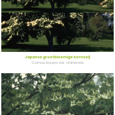
Japanse grootbloemige kornoelj
Cornus kousa var. chinensis