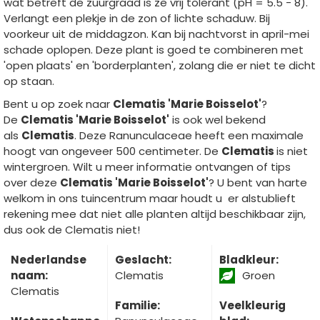
wat betreft de zuurgraad is ze vrij tolerant (pH = 5.5 - 8).
Verlangt een plekje in de zon of lichte schaduw. Bij
voorkeur uit de middagzon. Kan bij nachtvorst in april-mei
schade oplopen. Deze plant is goed te combineren met
'open plaats' en 'borderplanten', zolang die er niet te dicht
op staan.
Bent u op zoek naar
Clematis 'Marie Boisselot'
?
De
Clematis 'Marie Boisselot'
is ook wel bekend
als
Clematis
. Deze Ranunculaceae heeft een maximale
hoogt van ongeveer 500 centimeter. De
Clematis
is niet
wintergroen. Wilt u meer informatie ontvangen of tips
over deze
Clematis 'Marie Boisselot'
? U bent van harte
welkom in ons tuincentrum maar houdt u er alstublieft
rekening mee dat niet alle planten altijd beschikbaar zijn,
dus ook de Clematis niet!
Nederlandse
Geslacht:
Bladkleur:
naam:
Clematis
Groen
Clematis
Familie:
Veelkleurig