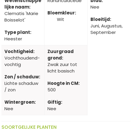
Wetenschappe
Ranunculaceae
blad:
lijke naam:
Nee
Bloemkleur:
Clematis 'Marie
Wit
Bloeitijd:
Boisselot'
Juni, Augustus,
Type plant:
September
Heester
Vochtigheid:
Zuurgraad
Vochthoudend-
grond:
vochtig
Zwak zuur tot
licht basisch
Zon / schaduw:
Lichte schaduw
Hoogte in CM:
/ zon
500
Wintergroen:
Giftig:
Nee
Nee
SOORTGELIJKE PLANTEN