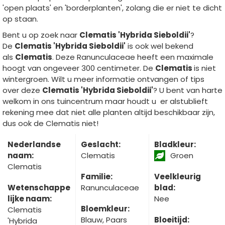
'open plaats' en 'borderplanten', zolang die er niet te dicht
op staan.
Bent u op zoek naar
Clematis 'Hybrida Sieboldii'
?
De
Clematis 'Hybrida Sieboldii'
is ook wel bekend
als
Clematis
. Deze Ranunculaceae heeft een maximale
hoogt van ongeveer 300 centimeter. De
Clematis
is niet
wintergroen. Wilt u meer informatie ontvangen of tips
over deze
Clematis 'Hybrida Sieboldii'
? U bent van harte
welkom in ons tuincentrum maar houdt u er alstublieft
rekening mee dat niet alle planten altijd beschikbaar zijn,
dus ook de Clematis niet!
Nederlandse
Geslacht:
Bladkleur:
naam:
Clematis
Groen
Clematis
Familie:
Veelkleurig
Wetenschappe
Ranunculaceae
blad:
lijke naam:
Nee
Bloemkleur:
Clematis
Blauw, Paars
Bloeitijd:
'Hybrida