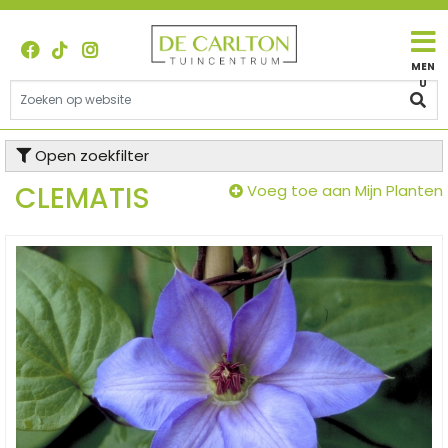
G
a
n
a
a
r
c
Open zoekfilter
o
n
CLEMATIS
Voeg toe aan Mijn Planten
t
e
n
t