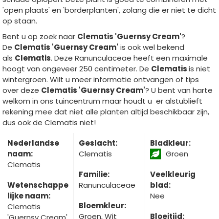
'open plaats' en 'borderplanten', zolang die er niet te dicht
op staan.
Bent u op zoek naar
Clematis 'Guernsy Cream'
?
De
Clematis 'Guernsy Cream'
is ook wel bekend
als
Clematis
. Deze Ranunculaceae heeft een maximale
hoogt van ongeveer 250 centimeter. De
Clematis
is niet
wintergroen. Wilt u meer informatie ontvangen of tips
over deze
Clematis 'Guernsy Cream'
? U bent van harte
welkom in ons tuincentrum maar houdt u er alstublieft
rekening mee dat niet alle planten altijd beschikbaar zijn,
dus ook de Clematis niet!
Nederlandse
Geslacht:
Bladkleur:
naam:
Clematis
Groen
Clematis
Familie:
Veelkleurig
Wetenschappe
Ranunculaceae
blad:
lijke naam:
Nee
Bloemkleur:
Clematis
Groen, Wit
Bloeitijd:
'Guernsy Cream'