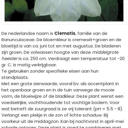
De nederlandse naam is
Clematis
, familie van de
Ranunculaceae. De bloemkleur is cremewit+groen en de
bloeitijd is van ca. juni tot en met augustus. De bladeren
zijn groen. De volwassen hoogte van deze
middelgrote
heester
is ca. 250 cm. Verdraagt een temperatuur tot -20
gr. C. Is matig verkrijgbaar.
Te gebruiken zonder specifieke eisen aan hun
standplaats.
Met een grote sierwaarde, vooral bv. als accentplant in
het openbaar groen en in de tuin vanwege de mooie
vorm, de bloeiwijze of de bladkleur. Deze plant wenst een
voedselrijke, vochthoudende tot vochtige bodem. Voor
wat betreft de zuurgraad is ze vrij tolerant (pH = 5.5 - 8).
Verlangt een plekje in de zon of lichte schaduw. Bij
voorkeur uit de middagzon. Kan bij nachtvorst in april-mei
schade oplopen. Deze plant is goed te combineren met