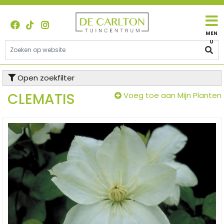
G
a
n
a
a
r
c
Open zoekfilter
o
n
CLEMATIS
Voeg toe aan Mijn Planten
t
e
n
t