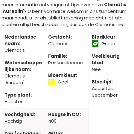
meer informatie ontvangen of tips over deze
Clematis
'Aureolin'
? U bent van harte welkom in ons tuincentrum
maar houdt u er alstublieft rekening mee dat niet alle
planten altijd beschikbaar zijn, dus ook de Clematis niet!
Nederlandse
Geslacht:
Bladkleur:
naam:
Clematis
Groen
Clematis
Familie:
Veelkleurig
Wetenschappe
Ranunculaceae
blad:
lijke naam:
Nee
Bloemkleur:
Clematis
Geel
Bloeitijd:
'Aureolin'
Augustus,
Type plant:
September
Heester
Vochtigheid:
Hoogte in CM:
Vochtig
400
Zon / schaduw:
Giftig: