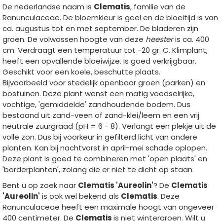
De nederlandse naam is
Clematis
, familie van de
Ranunculaceae. De bloemkleur is geel en de bloeitijd is van
ca. augustus tot en met september. De bladeren zijn
groen. De volwassen hoogte van deze
heester
is ca. 400
cm. Verdraagt een temperatuur tot -20 gr. C. Klimplant,
heeft een opvallende bloeiwijze. Is goed verkrijgbaar.
Geschikt voor een koele, beschutte plaats.
Bijvoorbeeld voor stedelijk openbaar groen (parken) en
bostuinen. Deze plant wenst een matig voedselrijke,
vochtige, 'gemiddelde' zandhoudende bodem. Dus
bestaand uit zand-veen of zand-klei/leem en een vrij
neutrale zuurgraad (pH = 6 - 8). Verlangt een plekje uit de
volle zon. Dus bij voorkeur in gefilterd licht van andere
planten. Kan bij nachtvorst in april-mei schade oplopen.
Deze plant is goed te combineren met 'open plaats' en
'borderplanten', zolang die er niet te dicht op staan.
Bent u op zoek naar
Clematis 'Aureolin'
? De
Clematis
'Aureolin'
is ook wel bekend als
Clematis
. Deze
Ranunculaceae heeft een maximale hoogt van ongeveer
400 centimeter. De
Clematis
is niet wintergroen. Wilt u