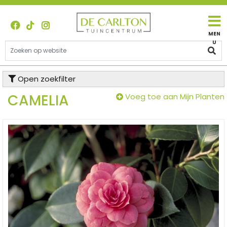
G
a
n
a
a
r
c
Open zoekfilter
o
n
CAMELIA
Voeg toe aan Mijn Planten
t
e
n
t