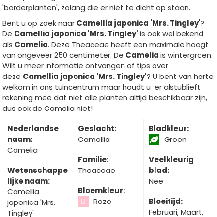
'borderplanten', zolang die er niet te dicht op staan.
Bent u op zoek naar
Camellia japonica 'Mrs. Tingley'
?
De
Camellia japonica 'Mrs. Tingley'
is ook wel bekend
als
Camelia
. Deze Theaceae heeft een maximale hoogt
van ongeveer 250 centimeter. De
Camelia
is wintergroen.
Wilt u meer informatie ontvangen of tips over
deze
Camellia japonica 'Mrs. Tingley'
? U bent van harte
welkom in ons tuincentrum maar houdt u er alstublieft
rekening mee dat niet alle planten altijd beschikbaar zijn,
dus ook de Camelia niet!
Nederlandse
Geslacht:
Bladkleur:
naam:
Camellia
Groen
Camelia
Familie:
Veelkleurig
Wetenschappe
Theaceae
blad:
lijke naam:
Nee
Bloemkleur:
Camellia
Roze
Bloeitijd:
japonica 'Mrs.
Februari, Maart,
Tingley'