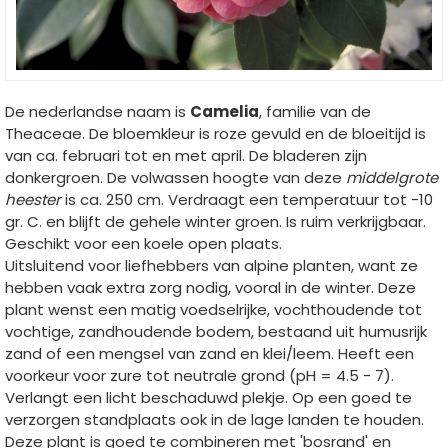
De nederlandse naam is
Camelia
, familie van de
Theaceae. De bloemkleur is roze gevuld en de bloeitijd is
van ca. februari tot en met april. De bladeren zijn
donkergroen. De volwassen hoogte van deze
middelgrote
heester
is ca. 250 cm. Verdraagt een temperatuur tot -10
gr. C. en blijft de gehele winter groen. Is ruim verkrijgbaar.
Geschikt voor een koele open plaats.
Uitsluitend voor liefhebbers van alpine planten, want ze
hebben vaak extra zorg nodig, vooral in de winter. Deze
plant wenst een matig voedselrijke, vochthoudende tot
vochtige, zandhoudende bodem, bestaand uit humusrijk
zand of een mengsel van zand en klei/leem. Heeft een
voorkeur voor zure tot neutrale grond (pH = 4.5 - 7).
Verlangt een licht beschaduwd plekje. Op een goed te
verzorgen standplaats ook in de lage landen te houden.
Deze plant is goed te combineren met 'bosrand' en