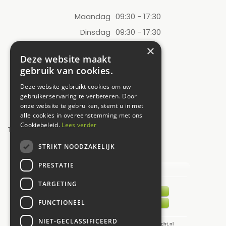
Maandag
09:30 - 17:30
Dinsdag
09:30 - 17:30
Woensdag
09:30 - 17:30
×
Deze website maakt
Donderdag
09:30 - 17:30
gebruik van cookies.
Vrijdag
09:30 - 17:30
Deze website gebruikt cookies om uw
Zaterdag
09:00 - 17:00
gebruikerservaring te verbeteren. Door
onze website te gebruiken, stemt u in met
Zondag
12:00 - 17:00
alle cookies in overeenstemming met ons
Cookiebeleid.
Lees verder
Toon alle openingstijden
STRIKT NOODZAKELIJK
UW MENING TELT!
PRESTATIE
TARGETING
FUNCTIONEEL
NIET-GECLASSIFICEERD