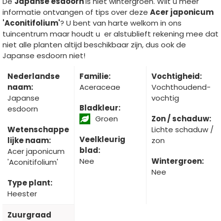
De
Japanse esdoorn
is niet wintergroen. Wilt u meer
informatie ontvangen of tips over deze
Acer japonicum
'Aconitifolium'
? U bent van harte welkom in ons
tuincentrum maar houdt u er alstublieft rekening mee dat
niet alle planten altijd beschikbaar zijn, dus ook de
Japanse esdoorn niet!
Nederlandse
Familie:
Vochtigheid:
naam:
Aceraceae
Vochthoudend-
Japanse
vochtig
Bladkleur:
esdoorn
Groen
Zon / schaduw:
Wetenschappe
Lichte schaduw /
Veelkleurig
lijke naam:
zon
blad:
Acer japonicum
Nee
Wintergroen:
'Aconitifolium'
Nee
Type plant:
Heester
Zuurgraad