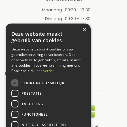
Maandag
09:30 - 17:30
Dinsdag
09:30 - 17:30
Woensdag
09:30 - 17:30
×
Deze website maakt
Donderdag
09:30 - 17:30
gebruik van cookies.
Vrijdag
09:30 - 17:30
Deze website gebruikt cookies om uw
Zaterdag
09:00 - 17:00
gebruikerservaring te verbeteren. Door
onze website te gebruiken, stemt u in met
Zondag
12:00 - 17:00
alle cookies in overeenstemming met ons
Cookiebeleid.
Lees verder
Toon alle openingstijden
STRIKT NOODZAKELIJK
UW MENING TELT!
PRESTATIE
TARGETING
FUNCTIONEEL
NIET-GECLASSIFICEERD