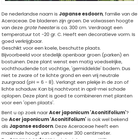
De nederlandse naam is
Japanse esdoorn
, familie van de
Aceraceae. De bladeren zijn groen. De volwassen hoogte
van deze
grote heester
is ca. 300 cm. Verdraagt een
temperatuur tot -20 gr. C. Heeft een decoratieve vorm. Is
goed verkrijgbaar.
Geschikt voor een koele, beschutte plaats.
Bijvoorbeeld voor stedelijk openbaar groen (parken) en
bostuinen. Deze plant wenst een matig voedselrijke,
vochthoudende tot vochtige, 'gemiddelde' bodem. Dus
niet te zware of te lichte grond en een vrij neutrale
zuurgraad (pH = 6 - 8). Verlangt een plekje in de zon of
lichte schaduw. Kan bij nachtvorst in april-mei schade
oplopen. Deze plant is goed te combineren met planten
voor een 'open plaats'.
Bent u op zoek naar
Acer japonicum 'Aconitifolium'
?
De
Acer japonicum 'Aconitifolium'
is ook wel bekend
als
Japanse esdoorn
. Deze Aceraceae heeft een
maximale hoogt van ongeveer 300 centimeter.